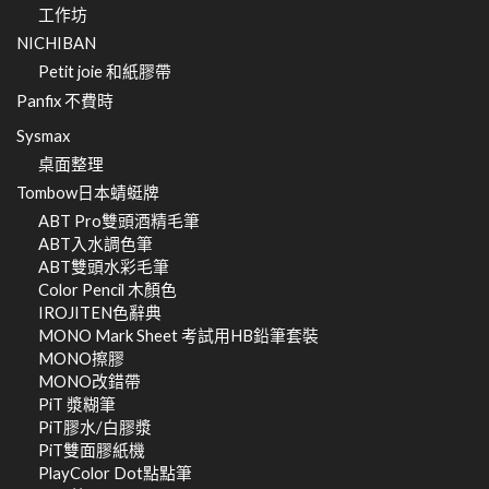
工作坊
NICHIBAN
Petit joie 和紙膠帶
Panfix 不費時
Sysmax
桌面整理
Tombow日本蜻蜓牌
ABT Pro雙頭酒精毛筆
ABT入水調色筆
ABT雙頭水彩毛筆
Color Pencil 木顏色
IROJITEN色辭典
MONO Mark Sheet 考試用HB鉛筆套裝
MONO擦膠
MONO改錯帶
PiT 漿糊筆
PiT膠水/白膠漿
PiT雙面膠紙機
PlayColor Dot點點筆