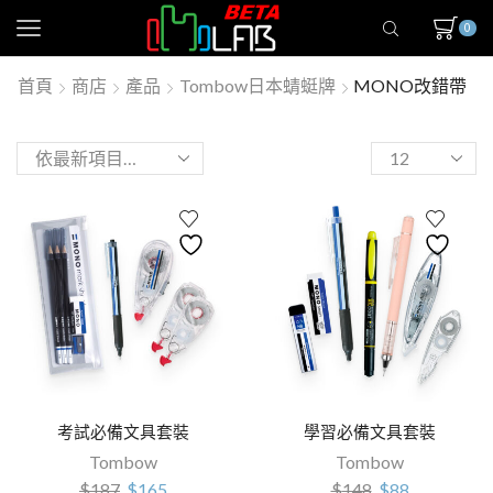
0
首頁
商店
產品
Tombow日本蜻蜓牌
MONO改錯帶
考試必備文具套裝
學習必備文具套裝
Tombow
Tombow
$
187
$
165
$
148
$
88