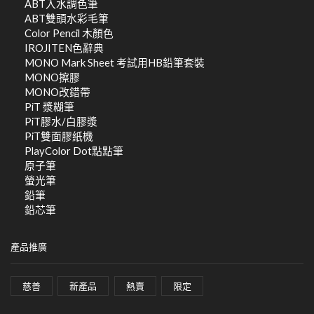
ABT入水調色筆
ABT雙頭水彩毛筆
Color Pencil 木顏色
IROJITEN色辭典
MONO Mark Sheet 考試用HB鉛筆套裝
MONO擦膠
MONO改錯帶
PiT 漿糊筆
PiT膠水/白膠漿
PiT雙面膠紙機
PlayColor Dot點點筆
原子筆
螢光筆
鉛筆
鉛芯筆
產品推廣
慈善
新產品
熱賣
限定