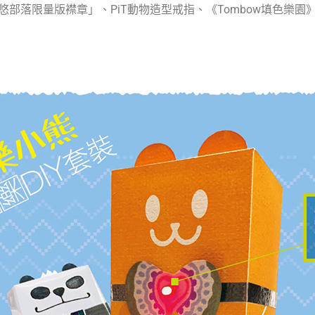
夢悠部落限量版襟章」、PiT動物造型戒指、《Tombow填色樂園