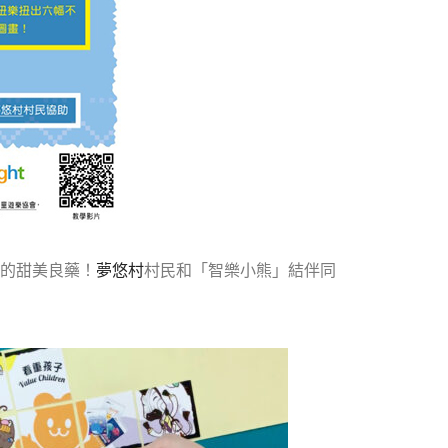
的甜美良藥！
夢悠村
村民和「智樂小熊」結伴同