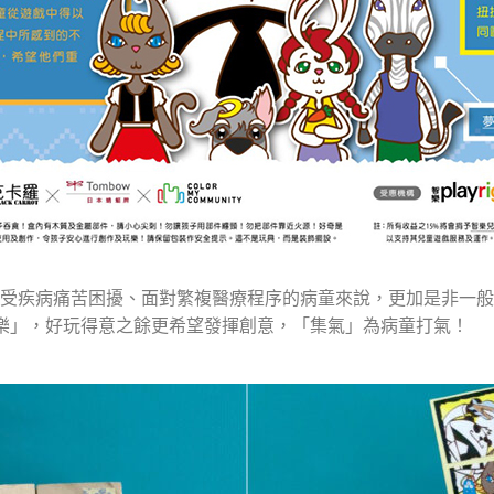
受疾病痛苦困擾、面對繁複醫療程序的病童來說，更加是非一般
扭樂」，好玩得意之餘更希望發揮創意，「集氣」為病童打氣！