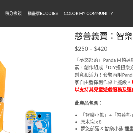
積分換領
插畫家BUDDIES
COLOR MY COMMUNITY
慈善義賣：智樂
$
250
–
$
420
「夢悠部落」Panda M帕
素，創作組成「DIY扭扭
創意和活力！套裝內附Pan
家自由發揮創作桌上擺設。
以支持其兒童遊戲服務及運
此產品包含：
「智樂小熊」+「帕達熊」
原木塊 x 8
夢悠部落 & 智樂小熊 插畫圖