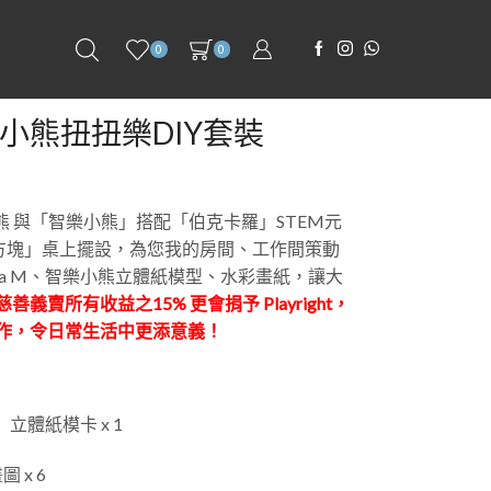
0
0
小熊扭扭樂DIY套裝
達熊 與「智樂小熊」搭配「伯克卡羅」STEM元
樂方塊」桌上擺設，為您我的房間、工作間策動
da M、智樂小熊立體紙模型、水彩畫紙，讓大
慈善義賣所有收益之15% 更會捐予 Playright，
作，令日常生活中更添意義！
立體紙模卡 x 1
 x 6