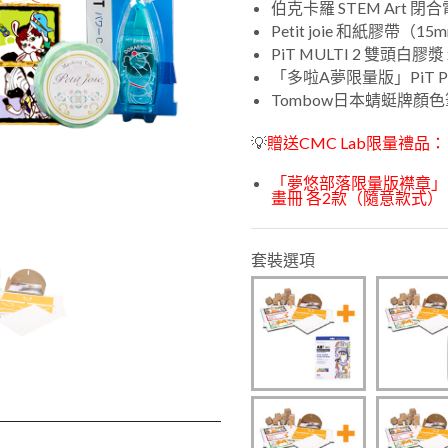
伯克卡羅 STEM Art 閉
Petit joie 和紙膠帶（
PiT MULTI 2 雙頭白膠漿 
「多啦A夢限量版」PiT P
Tombow日本蜻蜓牌顏色
💡
贈送CMC Lab限量禮品：
「夢悠部落限量版襟章」、
畫冊 各2款（隨意款式）
套裝選項