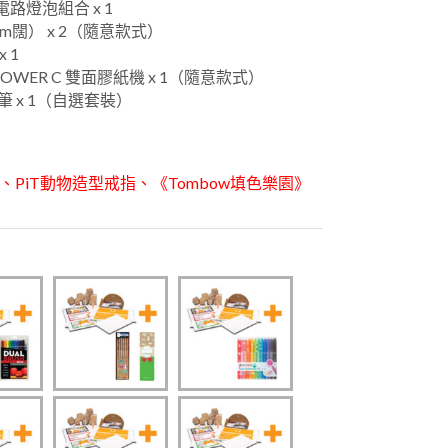
合電路燈泡組合 x 1
15mm闊） x 2（隨意款式）
x 1
OWER C 雙面膠紙機 x 1（隨意款式）
筆 x 1（自選套裝）
PiT動物造型戒指、《Tombow填色樂園》