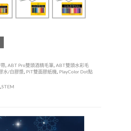
紙膠帶
,
ABT Pro雙頭酒精毛筆
,
ABT雙頭水彩毛
T膠水/白膠漿
,
PiT雙面膠紙機
,
PlayColor Dot點
,
STEM