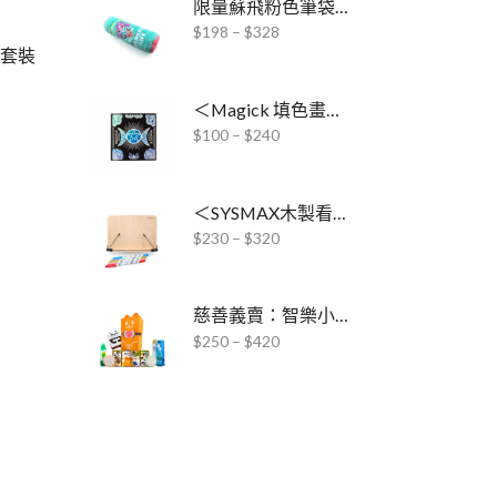
限量蘇飛粉色筆袋文具套裝
$
198
–
$
328
Y套裝
＜Magick 填色畫冊 x ABT Pro酒精毛筆＞聯乘套裝
$
100
–
$
240
＜SYSMAX木製看書架 x ABT Pro酒精毛筆＞套裝
$
230
–
$
320
慈善義賣：智樂小熊扭扭樂DIY套裝
$
250
–
$
420