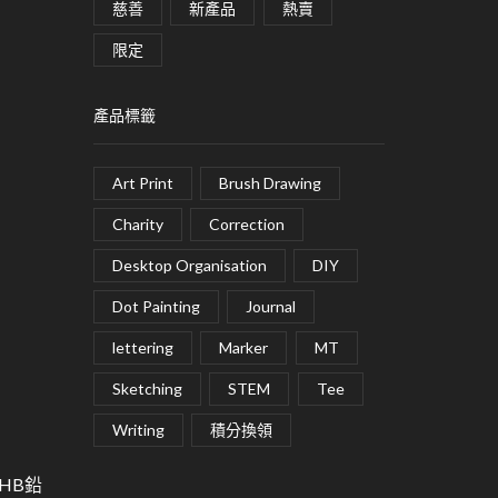
慈善
新產品
熱賣
限定
產品標籤
Art Print
Brush Drawing
Charity
Correction
Desktop Organisation
DIY
Dot Painting
Journal
lettering
Marker
MT
Sketching
STEM
Tee
Writing
積分換領
用HB鉛