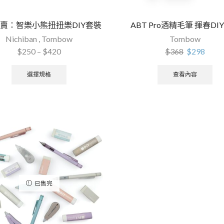
賣：智樂小熊扭扭樂DIY套裝
ABT Pro酒精毛筆 揮春DI
Nichiban
,
Tombow
Tombow
$
250
–
$
420
$
368
$
298
選擇規格
查看內容
已售完