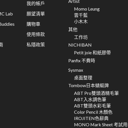
Artist
我的帳戶
Momo Leung
C Lab
願望清單
雲千藍
小木木
ddies
購物車
其他
使用條款
工作坊
南
私隱政策
NICHIBAN
Petit joie 和紙膠帶
Panfix 不費時
Sysmax
桌面整理
Tombow日本蜻蜓牌
ABT Pro雙頭酒精毛筆
ABT入水調色筆
ABT雙頭水彩毛筆
Color Pencil 木顏色
IROJITEN色辭典
MONO Mark Sheet 考試