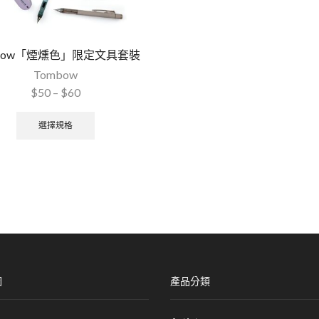
mbow「煙燻色」限定文具套裝
Tombow
$
50
–
$
60
選擇規格
圖
產品分類