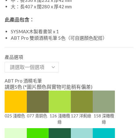
大：長407 x 闊280 x 厚42 mm
此產品包含：
SYSMAX木製看書架 x 1
ABT Pro 雙頭酒精毛筆 5色（可自選顏色配搭）
產品選項
ABT Pro 酒精毛筆
請選5色 (*圖片顏色與實物可能稍有偏差)
025 淺橙色
077 青銅色
126 淺橄欖
127 洋薊綠
158 深橄欖
綠
綠