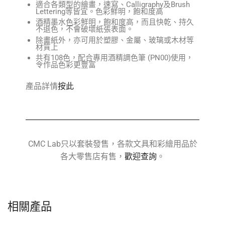
適合各類型的繪畫，速寫、Calligraphy及Brush
Lettering等皆宜。色彩鮮明，飽和度高
酒精墨水色彩鮮明，飽和度高，而且快乾、持久
不退色，不會破壞紙張表面。
除畫紙外，亦可用於塑膠、金屬、玻璃或木材等
材質上
共有108色，配合專用酒精調色筆 (PN00)使用，
令作品色彩更豐富
產品詳情
按此
CMC Lab只以套裝發售，各款文具和彩繪用品於
各大零售店有售，
歡迎查詢
。
相關產品