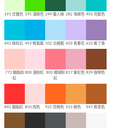
191 甘露色
195 淺綠色
249 獵人綠
282 海綠色
403 亮藍色
443 綠松石
493 輕盈藍
502 北極藍
603 長春花
633 紫丁香
772 胭脂粉
800 淺粉紅
803 珊瑚粉
817 紫紅色
839 咖啡色
紅
紅
845 胭脂紅
850 肉色
925 亮橙色
933 橙色
947 焦茶色