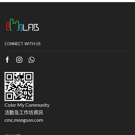
CONNECT WITH US
Color My Community
活動及工作坊資訊
cmc.mongson.com