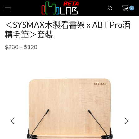
0
＜SYSMAX木製看書架 x ABT Pro酒
精毛筆＞套裝
$
230
–
$
320