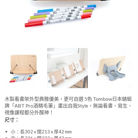
木製看書架外型典雅優美，更可自選 5色 Tombow日本蜻蜓
牌「ABT Pro酒精毛筆」畫出自我Style，無論看書、寫生、
視像課程都分外醒神！
尺寸：
小：長302 x 闊213 x 厚42 mm
中：長336 x 闊232 x 厚42 mm