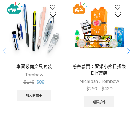
學習必備文具套裝
慈善義賣：智樂小熊扭扭樂
DIY套裝
Tombow
Nichiban
,
Tombow
$
148
$
88
$
250
–
$
420
加入購物車
選擇規格