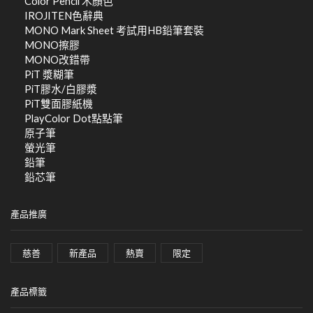
Color Pencil 木顏色
IROJITEN色辭典
MONO Mark Sheet 考試用HB鉛筆套裝
MONO擦膠
MONO改錯帶
PiT 漿糊筆
PiT膠水/白膠漿
PiT雙面膠紙機
PlayColor Dot點點筆
原子筆
螢光筆
鉛筆
鉛芯筆
產品推廣
慈善
新產品
熱賣
限定
產品標籤