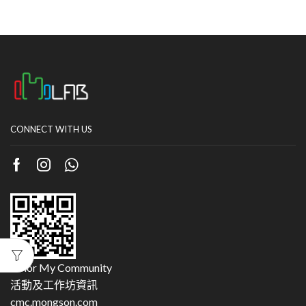
CONNECT WITH US
Color My Community
活動及工作坊資訊
cmc.mongson.com