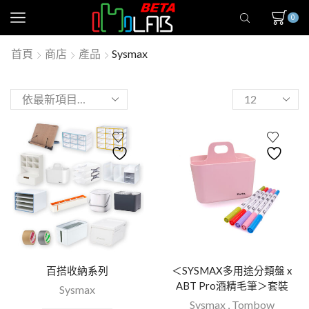
0
首頁
商店
產品
Sysmax
百搭收納系列
＜SYSMAX多用途分類盤 x
ABT Pro酒精毛筆＞套裝
Sysmax
Sysmax
,
Tombow