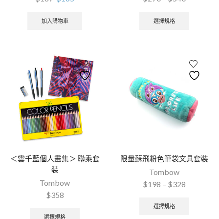
加入購物車
選擇規格
＜雲千藍個人畫集＞ 聯乘套
限量蘇飛粉色筆袋文具套裝
裝
Tombow
Tombow
$
198
–
$
328
$
358
選擇規格
選擇規格