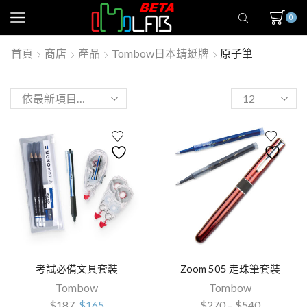
0
首頁
商店
產品
Tombow日本蜻蜓牌
原子筆
考試必備文具套裝
Zoom 505 走珠筆套裝
Tombow
Tombow
$
187
$
165
$
270
–
$
540