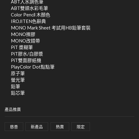
ABT入水調色筆
ABT雙頭水彩毛筆
Color Pencil 木顏色
IROJITEN色辭典
MONO Mark Sheet 考試用HB鉛筆套裝
MONO擦膠
MONO改錯帶
PiT 漿糊筆
PiT膠水/白膠漿
PiT雙面膠紙機
PlayColor Dot點點筆
原子筆
螢光筆
鉛筆
鉛芯筆
產品推廣
慈善
新產品
熱賣
限定