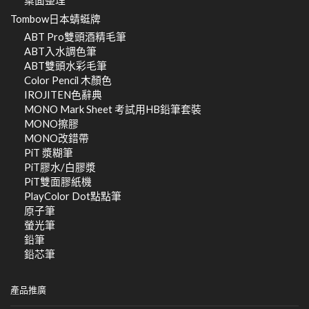
桌面整理
Tombow日本蜻蜓牌
ABT Pro雙頭酒精毛筆
ABT入水調色筆
ABT雙頭水彩毛筆
Color Pencil 木顏色
IROJITEN色辭典
MONO Mark Sheet 考試用HB鉛筆套裝
MONO擦膠
MONO改錯帶
PiT 漿糊筆
PiT膠水/白膠漿
PiT雙面膠紙機
PlayColor Dot點點筆
原子筆
螢光筆
鉛筆
鉛芯筆
產品推廣