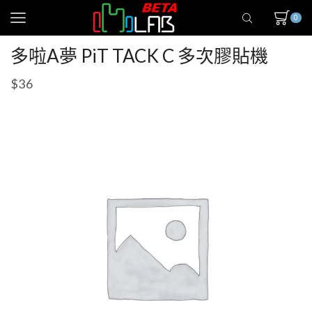
0
多啦A夢 PiT TACK C 多次膠貼機
$
36