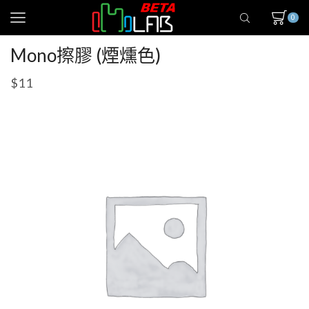
0
Mono擦膠 (煙燻色)
$
11